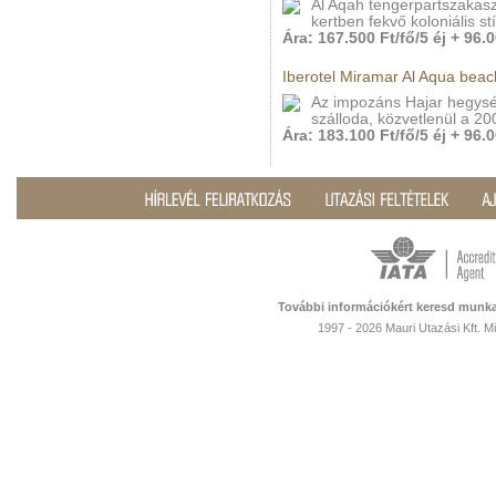
Al Aqah tengerpartszakasz
kertben fekvő koloniális st
Ára: 167.500 Ft/fő/5 éj + 96.0
Iberotel Miramar Al Aqua beac
Az impozáns Hajar hegysé
szálloda, közvetlenül a 2
Ára: 183.100 Ft/fő/5 éj + 96.0
További információkért keresd munka
1997 - 2026 Mauri Utazási Kft. 