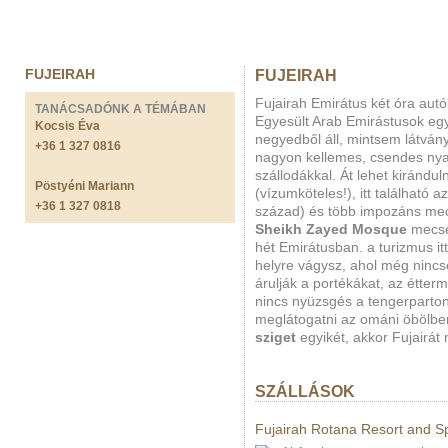
FUJEIRAH
FUJEIRAH
Fujairah Emirátus két óra autóú
TANÁCSADÓNK A TÉMÁBAN
Egyesült Arab Emirástusok egy
Kocsis Éva
negyedből áll, mintsem látván
+36 1 327 0816
nagyon kellemes, csendes nya
szállodákkal. Át lehet kiránd
Pöstyéni Mariann
(vízumköteles!), itt található 
+36 1 327 0818
század) és több impozáns mec
Sheikh Zayed Mosque
mecse
hét Emirátusban. a turizmus it
helyre vágysz, ahol még nincs
árulják a portékákat, az étte
nincs nyüzsgés a tengerparton,
meglátogatni az ománi öbölbe
sziget
egyikét, akkor Fujairát n
SZÁLLÁSOK
Fujairah Rotana Resort and S