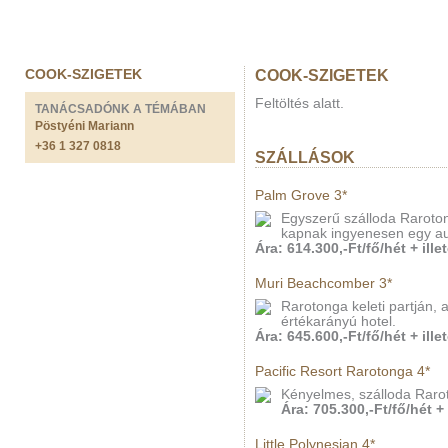
COOK-SZIGETEK
COOK-SZIGETEK
Feltöltés alatt.
TANÁCSADÓNK A TÉMÁBAN
Pöstyéni Mariann
+36 1 327 0818
SZÁLLÁSOK
Palm Grove 3*
Egyszerű szálloda Raroton
kapnak ingyenesen egy aut
Ára: 614.300,-Ft/fő/hét + ille
Muri Beachcomber 3*
Rarotonga keleti partján, a
értékarányú hotel.
Ára: 645.600,-Ft/fő/hét + ille
Pacific Resort Rarotonga 4*
Kényelmes, szálloda Raro
Ára: 705.300,-Ft/fő/hét + 
Little Polynesian 4*