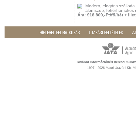
Modern, elegáns szálloda 
álomszép, fehérhomokos 
Ára: 918.800,-Ft/fő/hét + ille
További információkért keresd munka
1997 - 2026 Mauri Utazási Kft. 