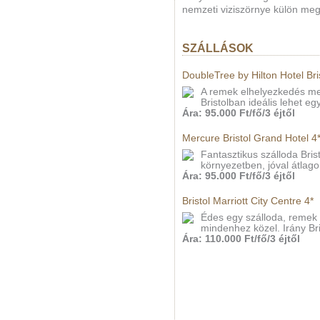
nemzeti viziszörnye külön megé
SZÁLLÁSOK
DoubleTree by Hilton Hotel Bris
A remek elhelyezkedés mell
Bristolban ideális lehet e
Ára: 95.000 Ft/fő/3 éjtől
Mercure Bristol Grand Hotel 4
Fantasztikus szálloda Bri
környezetben, jóval átlagon
Ára: 95.000 Ft/fő/3 éjtől
Bristol Marriott City Centre 4*
Édes egy szálloda, remek s
mindenhez közel. Irány Bri
Ára: 110.000 Ft/fő/3 éjtől