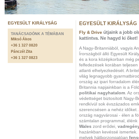
EGYESÜLT KIRÁLYSÁG
EGYESÜLT KIRÁLYSÁG
útjaink a jobb o
Fly & Drive
TANÁCSADÓNK A TÉMÁBAN
kattintva. Ne hagyd ki őket!
Miksó Ákos
+36 1 327 0820
A Nagy-Britanniából, vagyis An
Pánczél Zita
Írországból álló Egyesült Királ
+36 1 327 0823
és a kora középkorban még per
felfedezések korában teljesen
atlanti elhelyezkedését. A bri
világ legnagyobb gyarmatbiroda
ország az ipari forradalom élér
Britannia napjainkban is a Fö
politikai nagyhatalom
. Az or
védettséget biztosított Nagy-
rendkívül sok évszázados eml
szerencsésen a nehéz időket.
ország nagyvárosai - élen a f
számtalan programmal, élénk
Wales
zord erődei,
vadregén
hazánkban kevéssé ismertek.
melyek hátborzongatóan
fens