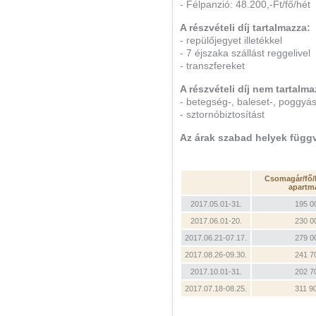
- Félpanzió: 48.200,-Ft/fő/hét
A részvételi díj tartalmazza:
- repülőjegyet illetékkel
- 7 éjszaka szállást reggelivel
- transzfereket
A részvételi díj nem tartalma
- betegség-, baleset-, poggyá
- sztornóbiztosítást
Az árak szabad helyek füg
Csomagár/fő/
apartm
2017.05.01-31.
195 0
2017.06.01-20.
230 0
2017.06.21-07.17.
279 0
2017.08.26-09.30.
241 7
2017.10.01-31.
202 7
2017.07.18-08.25.
311 9