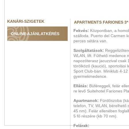
KANÁRI-SZIGETEK
APARTMENTS FARIONES 3*
Fekvés:
Központban, a homoko
ONLINE AJÁNLATKÉRÉS
szálloda. Puerto del Carmen k
perces sétára van.
Szolgáltatások:
Reggelizőtere
WLAN, lift. Fűthető medence 
napozóterasz jacuzzival csak 1
törölköző (kaució), sportolási
Sport Club-ban. Miniklub 4-12 
gyermekmedence.
Ellátás:
Büféreggeli, felár ell
re levő Suitehotel Fariones Pl
Apartmanok:
Fürdőszoba (kád
telefon, TV, WLAN, bérelhető 
45 nm). Felár ellenében fogl
5 fő részére (kb 70 nm).
Felárak: