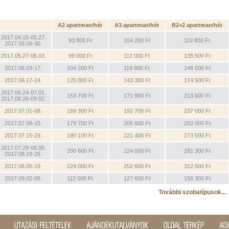
A2 apartman/hét
A3 apartman/hét
B2+2 apartman/hét
2017.04.15-05.27.
93 800 Ft
104 200 Ft
119 800 Ft
2017.09.09-30.
2017.05.27-06.03.
99 000 Ft
112 000 Ft
135 500 Ft
2017.06.03-17.
104 200 Ft
119 800 Ft
148 500 Ft
2017.06.17-24.
125 000 Ft
143 300 Ft
174 500 Ft
2017.06.24-07.01.
153 700 Ft
171 900 Ft
213 600 Ft
2017.08.26-09.02.
2017.07.01-08.
169 300 Ft
192 700 Ft
237 000 Ft
2017.07.08-15.
179 700 Ft
205 800 Ft
250 000 Ft
2017.07.15-29.
190 100 Ft
221 400 Ft
273 500 Ft
2017.07.29-08.05.
200 600 Ft
224 000 Ft
281 300 Ft
2017.08.19-26.
2017.08.05-19.
224 000 Ft
252 600 Ft
312 500 Ft
2017.09.02-09.
112 000 Ft
127 600 Ft
156 300 Ft
További szobatípusok...