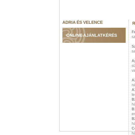
ADRIA ÉS VELENCE
R
F
ONLINE AJÁNLATKÉRÉS
s
S
sa
A
sü
v
A
né
A
te
B
há
B
em
B
h
C
há