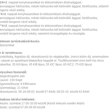
1/4+2
: nappali konyhasarokkal és kétszemélyes díványággyal,
ranciaágyas hálószoba, másik hálószoba két különálló ággyal, fürdőszoba, oldalról
ngerre néző erkély.
*4+2
: nappali konyhasarokkal és kétszemélyes díványággyal,
ranciaágyas hálószoba, másik hálószoba két különálló ággyal, fürdőszoba,
zemből tengerre néző erkély.
**4+2
: nappali konyhasarokkal és kétszemélyes díványággyal,
ranciaágyas hálószoba, másik hálószoba két különálló ággyal, fürdőszoba,
zemből tengerre néző erkély, valamint mosogatógép és mosógép.
inimum tartózkodás/érkezés:
 éj/szombat
z ár tartalmazza:
zsiköltség, foglalási díj, strandszervíz és végtakarítás. (nincs külön díj, amennyiben
 utasok az apartmant kitakarítva hagyják el. Tisztítószereket vinni kell! Ha nincs
takarítva: 35 €/A típus, 45 €/B típus, 55 €/C típus, 65 €/C2, 75 €/D típus)
elyszínen fizetendő:
 Idegenforgalmi adó
Kaució: 150 €/apt
 Ágyneműhuzat: 8 €/fő/csere
 Gyermekágy: 21 €/hét
Strandszervíz: 06.18-09.03. között 57 €/hét, 09.03-10. között 43 €/hét
talános bérlési feltételek:
rkezés: szombat 17.00-20.00 között (Késői érkezés esetén felár!)
ndulás: szombat 07.00-09.00 között