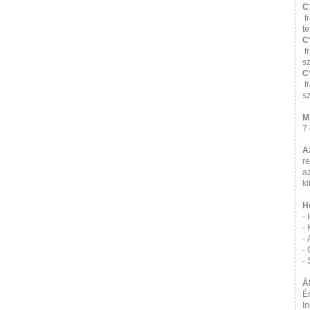
C
f
te
C
f
s
C
f
s
M
7
A
re
az
ki
H
-
- 
-
-
- 
Ál
É
I