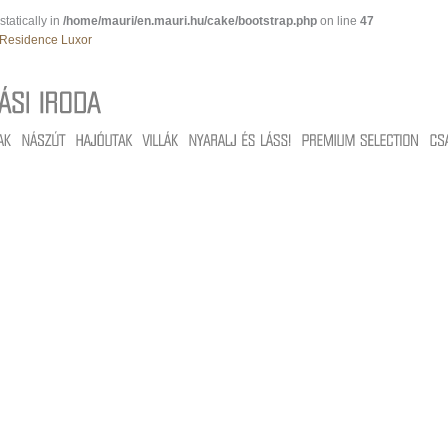
tatically in
/home/mauri/en.mauri.hu/cake/bootstrap.php
on line
47
Residence Luxor