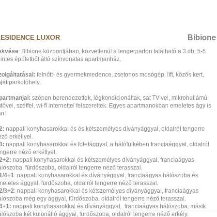
ESIDENCE LUXOR
Bibione
ekvése
: Bibione központjában, közvetlenül a tengerparton található a 3 db, 5-5
zintes épületből álló színvonalas apartmanház.
zolgáltatásai:
felnőtt- és gyermekmedence, zsetonos mosógép, lift, közös kert,
ját parkolóhely.
partmanjai:
szépen berendezettek, légkondicionáltak, sat TV-vel, mikrohullámú
tővel, széffel, wi-fi internettel felszereltek. Egyes apartmanokban emeletes ágy is
an!
2:
nappali konyhasarokkal és és kétszemélyes díványággyal, oldalról tengerre
ző erkéllyel.
3:
nappali konyhasarokkal és fotelággyal, a hálófülkében franciaággyal, oldalról
ngerre néző erkéllyel.
2+2:
nappali konyhasarokkal és kétszemélyes díványággyal, franciaágyas
lószoba, fürdőszoba, oldalról tengerre néző terasszal.
1/4+1
: nappali konyhasarokkal és díványággyal, franciaágyas hálószoba és
eletes ággyal, fürdőszoba, oldalról tengerre néző terasszal.
2/3+2
: nappali konyhasarokkal és kétszemélyes díványággyal, franciaágyas
álószoba még egy ággyal, fürdőszoba, oldalról tengerre néző terasszal.
4+1:
nappali konyhasarokkal és díványággyal, franciaágyas hálószoba, másik
lószoba két különálló ággyal, fürdőszoba, oldalról tengerre néző erkély.