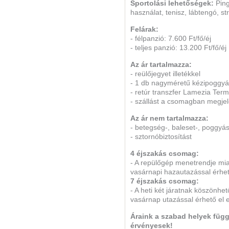
Sportolási lehetőségek:
Pin
használat, tenisz, lábtengó, st
Felárak:
- félpanzió: 7.600 Ft/fő/éj
- teljes panzió: 13.200 Ft/fő/éj
Az ár tartalmazza:
- reülőjegyet illetékkel
- 1 db nagyméretű kézipoggyá
- retúr transzfer Lamezia Term
- szállást a csomagban megjelö
Az ár nem tartalmazza:
- betegség-, baleset-, poggyás
- sztornóbiztosítást
4 éjszakás csomag:
- A repülőgép menetrendje mia
vasárnapi hazautazással érhet
7 éjszakás csomag:
- A heti két járatnak köszönh
vasárnap utazással érhető el 
Áraink a szabad helyek füg
érvényesek!