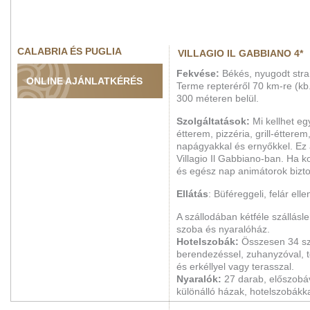
CALABRIA ÉS PUGLIA
VILLAGIO IL GABBIANO 4*
Fekvése:
Békés, nyugodt stra
ONLINE AJÁNLATKÉRÉS
Terme repteréről 70 km-re (kb.
300 méteren belül.
Szolgáltatások:
Mi kellhet eg
étterem, pizzéria, grill-étter
napágyakkal és ernyőkkel. Ez
Villagio Il Gabbiano-ban. Ha k
és egész nap animátorok biztos
Ellátás
: Büféreggeli, felár ell
A szállodában kétféle szállásl
szoba és nyaralóház.
Hotelszobák:
Összesen 34 sz
berendezéssel, zuhanyzóval, tel
és erkéllyel vagy terasszal.
Nyaralók:
27 darab, előszobá
különálló házak, hotelszobákk