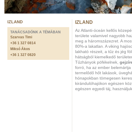
IZLAND
IZLAND
Az Atlanti-óceán kellős közepé
TANÁCSADÓNK A TÉMÁBAN
területe valamivel nagyobb haz
Szarvas Timi
meg a háromszázezret. A most
+36 1 327 0814
80%-a lakatlan. A viking hajós
Miksó Ákos
lakható részeit, a tűz és jég f
+36 1 327 0820
hátságból kiemelkedő területen
Tűzhányok pöfékelnek,
gejzí
forró, ha az ember belemártja
termelődő hőt lakások, üvegház
hónapokban tömegesen keresi
kirándulóhajókon egészen köze
egészen egyedi táj, használjuk 