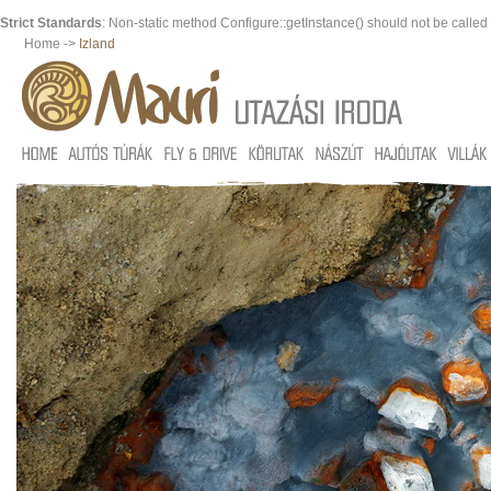
Strict Standards
: Non-static method Configure::getInstance() should not be called s
Home ->
Izland