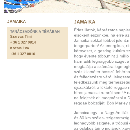
JAMAIKA
JAMAIKA
Édes illatok, káprázatos naple
TANÁCSADÓNK A TÉMÁBAN
elsőként eszünkbe, ha erre a
Szarvas Timi
Jamaika sokkal többet jelent,
+ 36 1 327 0814
tengerparton! Az energikus, r
Kocsis Éva
környezet, a gazdag kultúra sz
+36 1 327 0816
hogy évente több,mint 1 millió 
harmadik legnagyobb sziget a 
megtalálja a számára legmegfe
száz kilométer hosszú fehérho
és felfedezésre váró, lélegzetel
feledkezzünk meg természetese
éjszakákról, a lüktető reggae 
híres jamaicai rumról sem! A
ne felejtsék el: megmászni a 
reggae bölcsőjét, Bob Marley
Jamaica egy - a Nagy-Antillák
és 80 km széles- szigetország
legnagyobb szigete, a trópusi 
az őslakos taíno indiánok 'xa