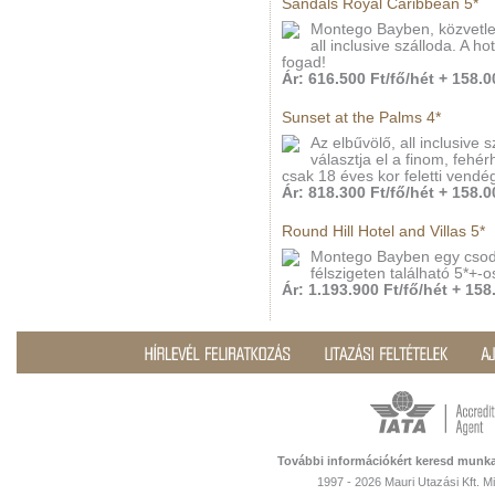
Sandals Royal Caribbean 5*
Montego Bayben, közvetle
all inclusive szálloda. A h
fogad!
Ár: 616.500 Ft/fő/hét + 158.00
Sunset at the Palms 4*
Az elbűvölő, all inclusive 
választja el a finom, fehé
csak 18 éves kor feletti vendé
Ár: 818.300 Ft/fő/hét + 158.00
Round Hill Hotel and Villas 5*
Montego Bayben egy csodá
félszigeten található 5*+-o
Ár: 1.193.900 Ft/fő/hét + 158.
További információkért keresd munka
1997 - 2026 Mauri Utazási Kft. 