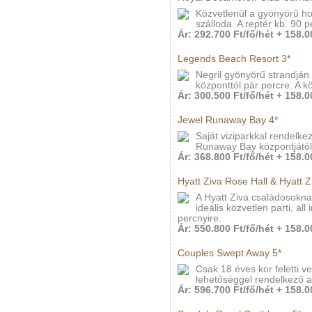
Közvetlenül a gyönyörű hom
szálloda. A reptér kb. 90 p
Ár: 292.700 Ft/fő/hét + 158.00
Legends Beach Resort 3*
Negril gyönyörű strandján t
központtól pár percre. A k
Ár: 300.500 Ft/fő/hét + 158.00
Jewel Runaway Bay 4*
Saját viziparkkal rendelkez
Runaway Bay központjától
Ár: 368.800 Ft/fő/hét + 158.00
Hyatt Ziva Rose Hall & Hyatt Z
A Hyatt Ziva családosokna
ideális közvetlen parti, al
percnyire.
Ár: 550.800 Ft/fő/hét + 158.00
Couples Swept Away 5*
Csak 18 éves kor feletti v
lehetőséggel rendelkező al
Ár: 596.700 Ft/fő/hét + 158.00