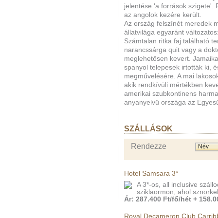
jelentése 'a források szigete'.
az angolok kezére került.
Az ország felszínét meredek 
állatvilága egyaránt változato
Számtalan ritka faj található te
narancssárga quit vagy a dok
meglehetősen kevert. Jamaika 
spanyol telepesek irtották ki, 
megművelésére. A mai lakosok 
akik rendkívüli mértékben ke
amerikai szubkontinens harmad
anyanyelvű országa az Egyesü
SZÁLLÁSOK
Rendezze
Hotel Samsara 3*
A 3*-os, all inclusive szál
sziklaormon, ahol sznorke
Ár: 287.400 Ft/fő/hét + 158.00
Royal Decameron Club Carrib