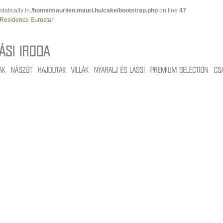
tatically in
/home/mauri/en.mauri.hu/cake/bootstrap.php
on line
47
Residence Eurostar