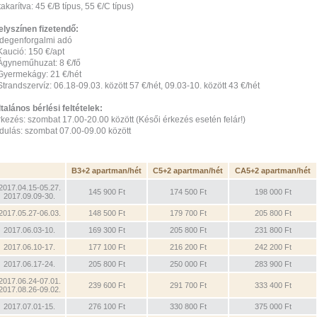
takarítva: 45 €/B típus, 55 €/C típus)
elyszínen fizetendő:
 Idegenforgalmi adó
Kaució: 150 €/apt
 Ágyneműhuzat: 8 €/fő
 Gyermekágy: 21 €/hét
Strandszervíz: 06.18-09.03. között 57 €/hét, 09.03-10. között 43 €/hét
talános bérlési feltételek:
rkezés: szombat 17.00-20.00 között (Késői érkezés esetén felár!)
ndulás: szombat 07.00-09.00 között
B3+2 apartman/hét
C5+2 apartman/hét
CA5+2 apartman/hét
2017.04.15-05.27.
145 900 Ft
174 500 Ft
198 000 Ft
2017.09.09-30.
2017.05.27-06.03.
148 500 Ft
179 700 Ft
205 800 Ft
2017.06.03-10.
169 300 Ft
205 800 Ft
231 800 Ft
2017.06.10-17.
177 100 Ft
216 200 Ft
242 200 Ft
2017.06.17-24.
205 800 Ft
250 000 Ft
283 900 Ft
2017.06.24-07.01.
239 600 Ft
291 700 Ft
333 400 Ft
2017.08.26-09.02.
2017.07.01-15.
276 100 Ft
330 800 Ft
375 000 Ft