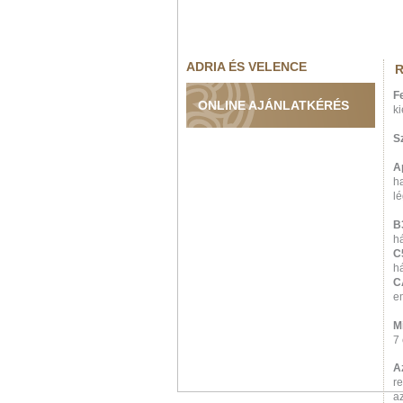
ADRIA ÉS VELENCE
R
F
ONLINE AJÁNLATKÉRÉS
k
S
A
ha
lé
B
há
C
h
C
e
M
7
A
re
az