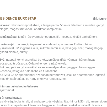
ESIDENCE EUROSTAR
Bibione
ekvése:
Bibione központjában, a tengerparttól 50 m-re található a minden igényt
ielégítő, magas színvonalú apartmankomplexum.
zolgáltatásai:
felnőtt- és gyermekmedence, lift, mosoda, kijelölt parkolóhely.
partmanjai:
modern, igényesen berendezett apartmanok fürdőszobával,
jszárítóval. TV, ingyenes wi-fi, mikrohullámú sütő, kávégép, széf, mosogatógép,
gkondicionáló, erkély.
3+2:
nappali konyhasarokkal és kétszemélyes díványággyal, háromágyas
lószoba, fürdőszoba. Oldalról tengerre néző erkély.
5+2:
nappali konyhasarokkal és kétszemélyes díványággyal, háromágyas
álószoba, kétágyas hálószoba és fürdőszoba.
A5+2:
a C5+2 apartmannal azonosan berendezett, csak az apartmanház legfelső
meletén találhatóak, és nagy erkéllyel rendelkeznek.
inimum tartózkodás/érkezés:
 éj/szombat
z ár tartalmazza:
zsiköltség, foglalási díj, strandszervíz és végtakarítás. (nincs külön díj, amennyiben
 utasok az apartmant kitakarítva hagyják el. Tisztítószereket vinni kell! Ha nincs