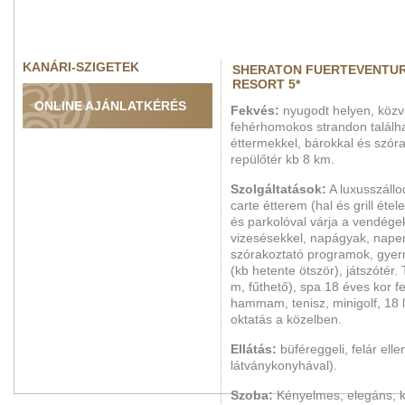
KANÁRI-SZIGETEK
SHERATON FUERTEVENTU
RESORT 5*
ONLINE AJÁNLATKÉRÉS
Fekvés:
nyugodt helyen, közv
fehérhomokos strandon találha
éttermekkel, bárokkal és szór
repülőtér kb 8 km.
Szolgáltatások:
A luxusszállo
carte étterem (hal és grill ételek
és parkolóval várja a vendége
vizesésekkel, napágyak, napern
szórakoztató programok, gye
(kb hetente ötször), játszótér.
m, fűthető), spa 18 éves kor f
hammam, tenisz, minigolf, 18 l
oktatás a közelben.
Ellátás:
büféreggeli, felár ell
látványkonyhával).
Szoba:
Kényelmes, elegáns, k