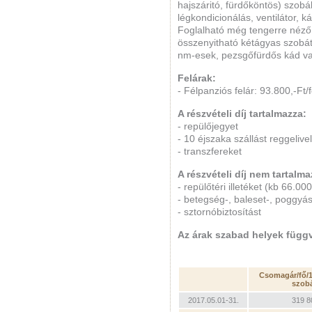
hajszáritó, fürdőköntös) szobák
légkondicionálás, ventilátor, k
Foglalható még tengerre néző 
összenyitható kétágyas szobát 
nm-esek, pezsgőfürdős kád v
Felárak:
- Félpanziós felár: 93.800,-Ft/f
A részvételi díj tartalmazza:
- repülőjegyet
- 10 éjszaka szállást reggelivel
- transzfereket
A részvételi díj nem tartalma
- repülőtéri illetéket (kb 66.000
- betegség-, baleset-, poggyá
- sztornóbiztosítást
Az árak szabad helyek füg
Csomagár/fő/1
szob
2017.05.01-31.
319 8