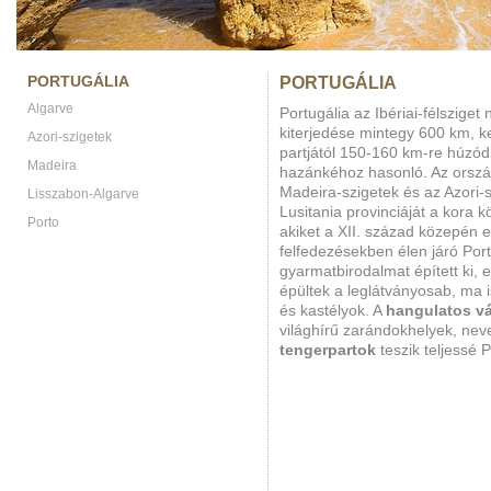
PORTUGÁLIA
PORTUGÁLIA
Algarve
Portugália az Ibériai-félsziget 
kiterjedése mintegy 600 km, ke
Azori-szigetek
partjától 150-160 km-re húzó
Madeira
hazánkéhoz hasonló. Az orszá
Madeira-szigetek és az Azori-
Lisszabon-Algarve
Lusitania provinciáját a kora
Porto
akiket a XII. század közepén e
felfedezésekben élen járó Port
gyarmatbirodalmat épített ki, e
épültek a leglátványosab, ma
és kastélyok. A
hangulatos v
világhírű zarándokhelyek, ne
tengerpartok
teszik teljessé P